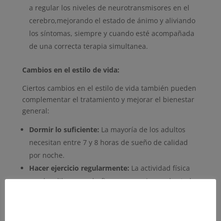
a regular los niveles de neurotransmisores en el
cerebro,mejorando el estado de ánimo y aliviando
los síntomas, siempre y cuando esté acompañada
de una correcta terapia simultanea.
Cambios en el estilo de vida:
Ciertos cambios en el estilo de vida también pueden
complementar el tratamiento y mejorar el bienestar
general:
Dormir lo suficiente:
La mayoría de los adultos
necesitan entre 7 y 8 horas de sueño de calidad
por noche.
Hacer ejercicio regularmente:
La actividad física
ayuda a liberar endorfinas, que mejoran el estado
de ánimo y reducen el estrés.
Seguir una dieta saludable:
Una alimentación
balanceada y nutritiva proporciona al cuerpo y al