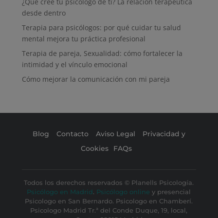
¿Qué cree tu psicólogo de ti? La relación terapéutica
desde dentro
Terapia para psicólogos: por qué cuidar tu salud
mental mejora tu práctica profesional
Terapia de pareja, Sexualidad: cómo fortalecer la
intimidad y el vínculo emocional
Cómo mejorar la comunicación con mi pareja
Blog
Contacto
Aviso Legal
Privacidad y
Cookies
FAQs
Todos los derechos reservados © Planells Psicología.
Psicólogo en Madrid
.
Psicólogo online
y presencial
Psicologo en San Bernardo. Psicologo en Chamberí.
Psicologo Madrid Tr.ª del Conde Duque, 19, local,