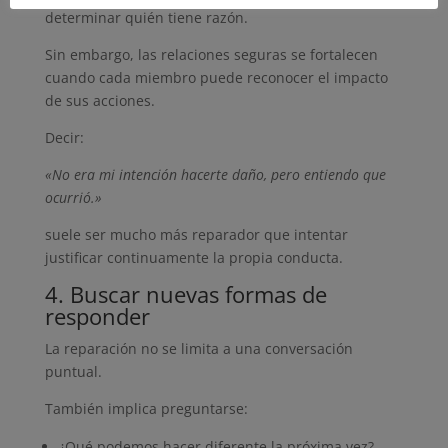
determinar quién tiene razón.
Sin embargo, las relaciones seguras se fortalecen
cuando cada miembro puede reconocer el impacto
de sus acciones.
Decir:
«No era mi intención hacerte daño, pero entiendo que
ocurrió.»
suele ser mucho más reparador que intentar
justificar continuamente la propia conducta.
4. Buscar nuevas formas de
responder
La reparación no se limita a una conversación
puntual.
También implica preguntarse:
¿Qué podemos hacer diferente la próxima vez?